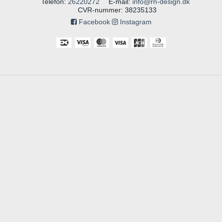
Telefon
:
26220272
E-mail
:
info@rn-design.dk
CVR-nummer
:
38235133
Facebook
Instagram