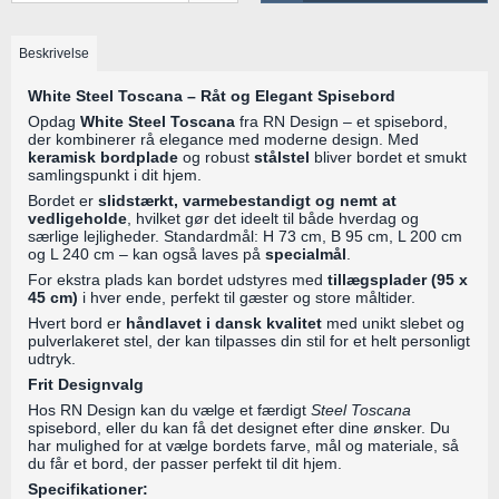
Beskrivelse
White Steel Toscana – Råt og Elegant Spisebord
Opdag
White Steel Toscana
fra RN Design – et spisebord,
der kombinerer rå elegance med moderne design. Med
keramisk bordplade
og robust
stålstel
bliver bordet et smukt
samlingspunkt i dit hjem.
Bordet er
slidstærkt, varmebestandigt og nemt at
vedligeholde
, hvilket gør det ideelt til både hverdag og
særlige lejligheder. Standardmål: H 73 cm, B 95 cm, L 200 cm
og L 240 cm – kan også laves på
specialmål
.
For ekstra plads kan bordet udstyres med
tillægsplader (95 x
45 cm)
i hver ende, perfekt til gæster og store måltider.
Hvert bord er
håndlavet i dansk kvalitet
med unikt slebet og
pulverlakeret stel, der kan tilpasses din stil for et helt personligt
udtryk.
Frit Designvalg
Hos RN Design kan du vælge et færdigt
Steel Toscana
spisebord, eller du kan få det designet efter dine ønsker. Du
har mulighed for at vælge bordets farve, mål og materiale, så
du får et bord, der passer perfekt til dit hjem.
Specifikationer: