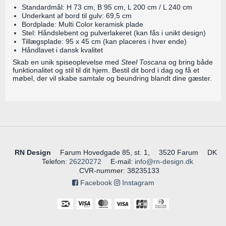
Standardmål: H 73 cm, B 95 cm, L 200 cm / L 240 cm
Underkant af bord til gulv: 69,5 cm
Bordplade: Multi Color keramisk plade
Stel: Håndslebent og pulverlakeret (kan fås i unikt design)
Tillægsplade: 95 x 45 cm (kan placeres i hver ende)
Håndlavet i dansk kvalitet
Skab en unik spiseoplevelse med
Steel Toscana
og bring både
funktionalitet og stil til dit hjem. Bestil dit bord i dag og få et
møbel, der vil skabe samtale og beundring blandt dine gæster.
RN Design
Farum Hovedgade 85, st. 1,
3520 Farum
DK
Telefon
:
26220272
E-mail
:
info@rn-design.dk
CVR-nummer
:
38235133
Facebook
Instagram