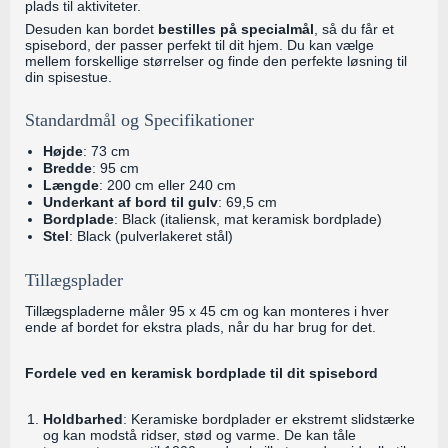
plads til aktiviteter.
Desuden kan bordet
bestilles på specialmål
, så du får et
spisebord, der passer perfekt til dit hjem. Du kan vælge
mellem forskellige størrelser og finde den perfekte løsning til
din spisestue.
Standardmål og Specifikationer
Højde
: 73 cm
Bredde
: 95 cm
Længde
: 200 cm eller 240 cm
Underkant af bord til gulv
: 69,5 cm
Bordplade
: Black (italiensk, mat keramisk bordplade)
Stel
: Black (pulverlakeret stål)
Tillægsplader
Tillægspladerne måler 95 x 45 cm og kan monteres i hver
ende af bordet for ekstra plads, når du har brug for det.
Fordele ved en keramisk bordplade til dit spisebord
Holdbarhed
: Keramiske bordplader er ekstremt slidstærke
og kan modstå ridser, stød og varme. De kan tåle