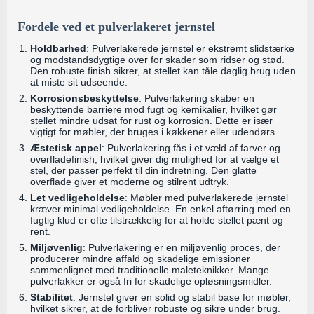
Fordele ved et pulverlakeret jernstel
Holdbarhed
: Pulverlakerede jernstel er ekstremt slidstærke
og modstandsdygtige over for skader som ridser og stød.
Den robuste finish sikrer, at stellet kan tåle daglig brug uden
at miste sit udseende.
Korrosionsbeskyttelse
: Pulverlakering skaber en
beskyttende barriere mod fugt og kemikalier, hvilket gør
stellet mindre udsat for rust og korrosion. Dette er især
vigtigt for møbler, der bruges i køkkener eller udendørs.
Æstetisk appel
: Pulverlakering fås i et væld af farver og
overfladefinish, hvilket giver dig mulighed for at vælge et
stel, der passer perfekt til din indretning. Den glatte
overflade giver et moderne og stilrent udtryk.
Let vedligeholdelse
: Møbler med pulverlakerede jernstel
kræver minimal vedligeholdelse. En enkel aftørring med en
fugtig klud er ofte tilstrækkelig for at holde stellet pænt og
rent.
Miljøvenlig
: Pulverlakering er en miljøvenlig proces, der
producerer mindre affald og skadelige emissioner
sammenlignet med traditionelle maleteknikker. Mange
pulverlakker er også fri for skadelige opløsningsmidler.
Stabilitet
: Jernstel giver en solid og stabil base for møbler,
hvilket sikrer, at de forbliver robuste og sikre under brug.