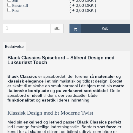
(
+
0,00 DKK )
Sort
(
+
0,00 DKK )
Børstet stål
(
+
0,00 DKK )
Rust
stk.
Køb
Beskrivelse
Black Classics Spisebord – Stilrent Design med
Luksuriøst Touch
Black Classics
er spisebordet, der forener
rå materialer
og
klassisk elegance
i et minimalistisk og tidløst design. Bordet
er skabt til at skabe en smuk harmoni i dit hjem med sin
matte
italienske bordplade
og
pulverlakeret sort stålstel
. Dette
spisebord er ideelt til dem, der værdsætter både
funktionalitet
og
estetik
i deres indretning.
Klassisk Design med Et Moderne Twist
Med sin
enkelhed
og
lethed
passer
Black Classics
perfekt
ind i mange forskellige indretningsstile. Bordets
sort farve
er
kendt for at skabe et stilrent og tidløst udtryk, som både er