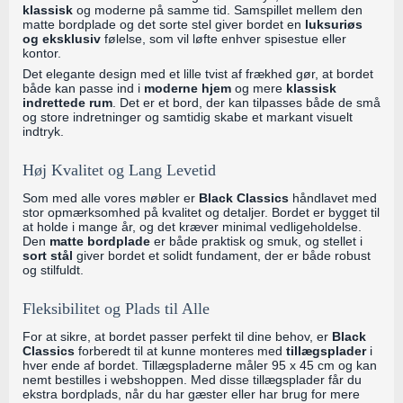
klassisk
og moderne på samme tid. Samspillet mellem den
matte bordplade og det sorte stel giver bordet en
luksuriøs
og eksklusiv
følelse, som vil løfte enhver spisestue eller
kontor.
Det elegante design med et lille tvist af frækhed gør, at bordet
både kan passe ind i
moderne hjem
og mere
klassisk
indrettede rum
. Det er et bord, der kan tilpasses både de små
og store indretninger og samtidig skabe et markant visuelt
indtryk.
Høj Kvalitet og Lang Levetid
Som med alle vores møbler er
Black Classics
håndlavet med
stor opmærksomhed på kvalitet og detaljer. Bordet er bygget til
at holde i mange år, og det kræver minimal vedligeholdelse.
Den
matte bordplade
er både praktisk og smuk, og stellet i
sort stål
giver bordet et solidt fundament, der er både robust
og stilfuldt.
Fleksibilitet og Plads til Alle
For at sikre, at bordet passer perfekt til dine behov, er
Black
Classics
forberedt til at kunne monteres med
tillægsplader
i
hver ende af bordet. Tillægspladerne måler 95 x 45 cm og kan
nemt bestilles i webshoppen. Med disse tillægsplader får du
ekstra bordplads, når du har gæster eller har brug for mere