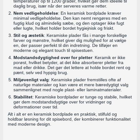
temperaturer op til 1200 grader, hvilket gør dem ideelle til
daglig brug, især når der serveres varme retter.
Nem vedligeholdelse
: En keramisk bordplade kræver
minimal vedligeholdelse. Den kan nemt rengøres med en
fugtig klud og almindelig sæbe, og den optager ikke fugt
eller lugte, hvilket holder bordet hygiejnisk og friskt.
Stil og æstetik
: Keramiske plader fås i mange forskellige
farver og mønstre, hvilket giver dig mulighed for at vælge
en, der passer perfekt til din indretning. De tilføjer en
moderne og elegant touch til spisestuen.
Modstandsdygtighed over for pletter
: Keramik er ikke
porøst, hvilket betyder, at det ikke absorberer pletter fra
mad eller drikke. Det gør det lettere at holde bordet rent og
pænt, selv ved hyppig brug.
Miljøvenligt valg
: Keramiske plader fremstilles ofte af
naturlige materialer og kan være et mere bæredygtigt valg
sammenlignet med nogle plast- eller laminatmaterialer.
Stabilitet
: Keramiske bordplader er tunge og stabile, hvilket
gør dem modstandsdygtige over for vridninger og
deformationer over tid.
Alt i alt er en keramisk bordplade en praktisk, stilfuld og
holdbar løsning for dit spisebord, der kombinerer funktionalitet
med moderne design.