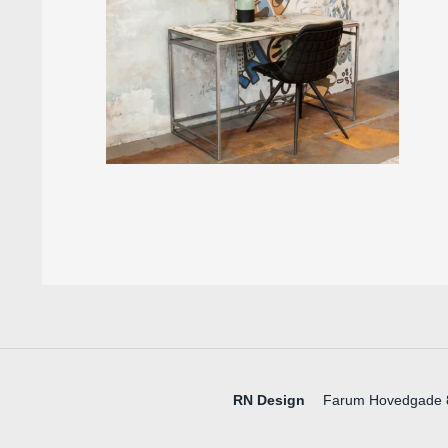
RN Design
Farum Hovedgade 85