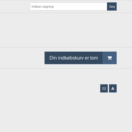
Søg
Din indkøbskurv er tom
l