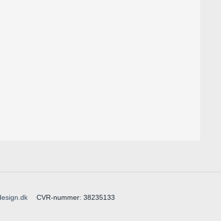
design.dk
CVR-nummer
:
38235133