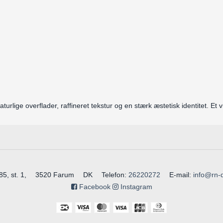
urlige overflader, raffineret tekstur og en stærk æstetisk identitet. Et 
, st. 1,
3520 Farum
DK
Telefon
:
26220272
E-mail
:
info@rn-
Facebook
Instagram