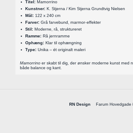
Titel:
Mamorrino
Kunstner:
K. Stjerna / Kim Stjerna Grundtvig Nielsen
Mål:
122 x 240 cm
Farver:
Grå farvebund, marmor-effekter
Stil:
Moderne, rå, struktureret
Ramme:
Rå jernramme
Ophæng:
Klar til ophængning
Type:
Unika – ét originalt maleri
Mamorrino
er skabt til dig, der ønsker moderne kunst med nat
både balance og kant.
RN Design
Farum Hovedgade 85