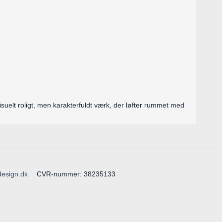
visuelt roligt, men karakterfuldt værk, der løfter rummet med
design.dk
CVR-nummer
:
38235133