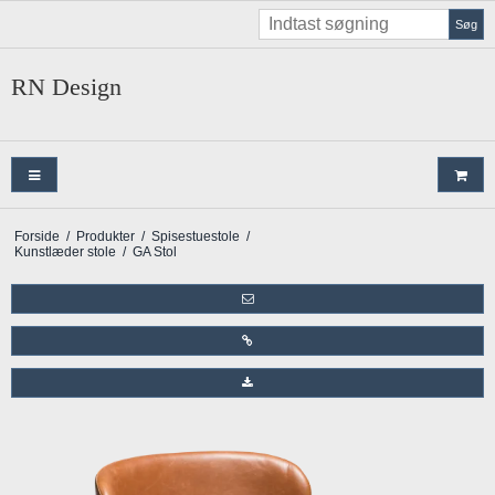
Søg
RN Design
Forside
/
Produkter
/
Spisestuestole
/
Kunstlæder stole
/
GA Stol