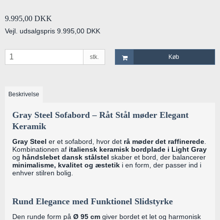
9.995,00 DKK
Vejl. udsalgspris 9.995,00 DKK
stk.
Køb
Beskrivelse
Gray Steel Sofabord – Råt Stål møder Elegant
Keramik
Gray Steel
er et sofabord, hvor det
rå møder det raffinerede
.
Kombinationen af
italiensk keramisk bordplade i Light Gray
og
håndslebet dansk stålstel
skaber et bord, der balancerer
minimalisme, kvalitet og æstetik
i en form, der passer ind i
enhver stilren bolig.
Rund Elegance med Funktionel Slidstyrke
Den runde form på
Ø 95 cm
giver bordet et let og harmonisk