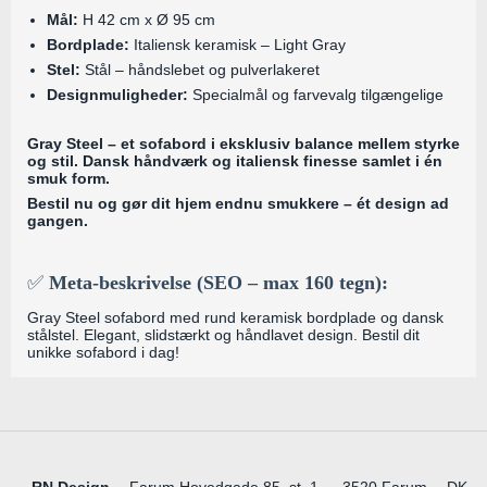
Mål:
H 42 cm x Ø 95 cm
Bordplade:
Italiensk keramisk – Light Gray
Stel:
Stål – håndslebet og pulverlakeret
Designmuligheder:
Specialmål og farvevalg tilgængelige
Gray Steel – et sofabord i eksklusiv balance mellem styrke
og stil. Dansk håndværk og italiensk finesse samlet i én
smuk form.
Bestil nu og gør dit hjem endnu smukkere – ét design ad
gangen.
✅
Meta-beskrivelse (SEO – max 160 tegn):
Gray Steel sofabord med rund keramisk bordplade og dansk
stålstel. Elegant, slidstærkt og håndlavet design. Bestil dit
unikke sofabord i dag!
RN Design
Farum Hovedgade 85, st. 1,
3520 Farum
DK