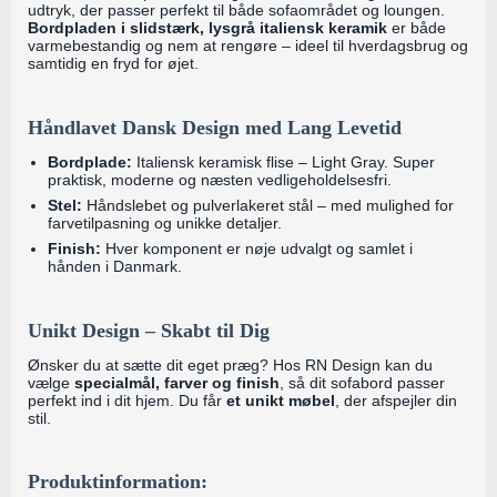
udtryk, der passer perfekt til både sofaområdet og loungen.
Bordpladen i slidstærk, lysgrå italiensk keramik
er både
varmebestandig og nem at rengøre – ideel til hverdagsbrug og
samtidig en fryd for øjet.
Håndlavet Dansk Design med Lang Levetid
Bordplade:
Italiensk keramisk flise – Light Gray. Super
praktisk, moderne og næsten vedligeholdelsesfri.
Stel:
Håndslebet og pulverlakeret stål – med mulighed for
farvetilpasning og unikke detaljer.
Finish:
Hver komponent er nøje udvalgt og samlet i
hånden i Danmark.
Unikt Design – Skabt til Dig
Ønsker du at sætte dit eget præg? Hos RN Design kan du
vælge
specialmål, farver og finish
, så dit sofabord passer
perfekt ind i dit hjem. Du får
et unikt møbel
, der afspejler din
stil.
Produktinformation: