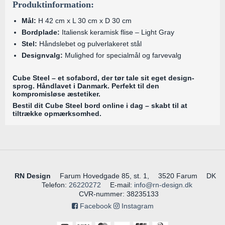
Produktinformation:
Mål:
H 42 cm x L 30 cm x D 30 cm
Bordplade:
Italiensk keramisk flise – Light Gray
Stel:
Håndslebet og pulverlakeret stål
Designvalg:
Mulighed for specialmål og farvevalg
Cube Steel – et sofabord, der tør tale sit eget design-
sprog. Håndlavet i Danmark. Perfekt til den
kompromisløse æstetiker.
Bestil dit Cube Steel bord online i dag – skabt til at
tiltrække opmærksomhed.
RN Design
Farum Hovedgade 85, st. 1,
3520 Farum
DK
Telefon
:
26220272
E-mail
:
info@rn-design.dk
CVR-nummer
:
38235133
Facebook
Instagram