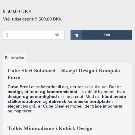
9.500,00 DKK
Vejl. udsalgspris 9.500,00 DKK
stk.
Køb
Beskrivelse
Cube Steel Sofabord – Skarpt Design i Kompakt
Form
Cube Steel
er sofabordet til dig, der tør skille dig ud. Det er
modigt, stilrent og kompromisløst
– skabt til hjemmet, hvor
design og personlighed
er i højsædet. Med sin
håndlavede
stålkonstruktion
og
italiensk keramiske bordplade
i
elegant lys grå, er Cube Steel et møbel, der både imponerer
og inspirerer.
Tidløs Minimalisme i Kubisk Design