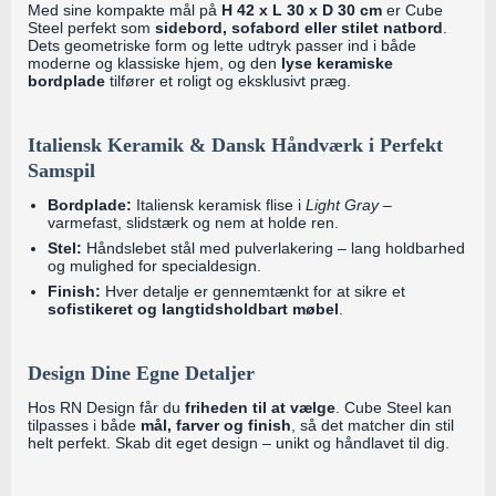
Med sine kompakte mål på
H 42 x L 30 x D 30 cm
er Cube
Steel perfekt som
sidebord, sofabord eller stilet natbord
.
Dets geometriske form og lette udtryk passer ind i både
moderne og klassiske hjem, og den
lyse keramiske
bordplade
tilfører et roligt og eksklusivt præg.
Italiensk Keramik & Dansk Håndværk i Perfekt
Samspil
Bordplade:
Italiensk keramisk flise i
Light Gray
–
varmefast, slidstærk og nem at holde ren.
Stel:
Håndslebet stål med pulverlakering – lang holdbarhed
og mulighed for specialdesign.
Finish:
Hver detalje er gennemtænkt for at sikre et
sofistikeret og langtidsholdbart møbel
.
Design Dine Egne Detaljer
Hos RN Design får du
friheden til at vælge
. Cube Steel kan
tilpasses i både
mål, farver og finish
, så det matcher din stil
helt perfekt. Skab dit eget design – unikt og håndlavet til dig.